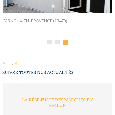
gestion
en ligne de leur ensemble immobilier (suivi des
dépenses/budget, évolution du compte bancaire,
historiques/graphiques des postes de charges, principaux
contrats, règlement de copropriété...).
CARNOUX-EN-PROVENCE (13470)
Cet outil novateur nous permet de vous accompagner en tant
que
syndic professionnel
dans la gestion de proximité de
leur copropriété, en toute
modernité et transparence
.
ACTUS
SUIVRE TOUTES NOS
ACTUALITÉS
LA RÉSILIENCE DES MARCHÉS EN
RÉGION