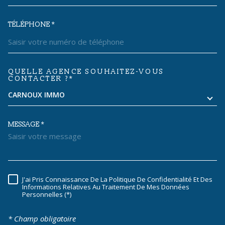
TÉLÉPHONE *
QUELLE AGENCE SOUHAITEZ-VOUS
TRAD_MELTEM_VOREDEMANDE
CONTACTER ?*
CARNOUX IMMO
MESSAGE *
J'ai Pris Connaissance De La Politique De Confidentialité Et Des
RÈGLEMENTATION
Informations Relatives Au Traitement De Mes Données
Personnelles (*)
* Champ obligatoire