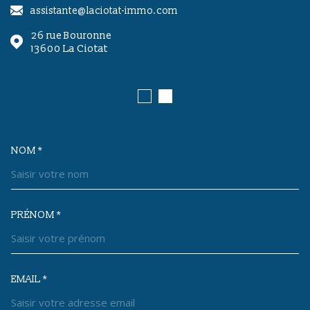
assistante@laciotat-immo.com
26 rue Bouronne
13600
La Ciotat
NOM *
TRAD_MELTEM_VOSCOORDONNEES
PRÉNOM *
EMAIL *