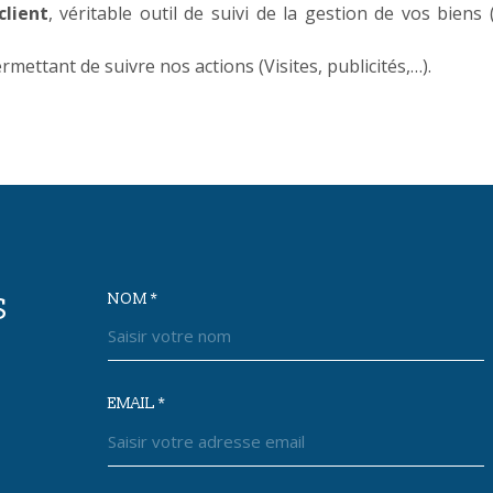
client
, véritable outil de suivi de la gestion de vos bien
rmettant de suivre nos actions (Visites, publicités,…).
NOM *
S
TRAD_MELTEM_VOSC
CARNOUX IMMO
EMAIL *
04 42 73 72 89