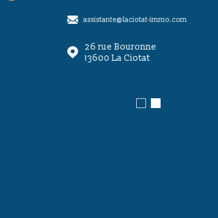
r.com
assistante@laciotat-immo.com
l Juin
26 rue Bouronne
ence
13600
La Ciotat