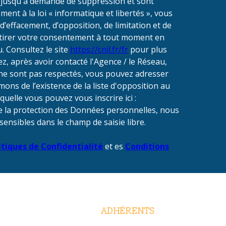
s jusqu'à demande de suppression et sont
ent à la loi « informatique et libertés », vous
 d’effacement, d’opposition, de limitation et de
etirer votre consentement à tout moment en
. Consultez le site
https://cnil.fr/fr
pour plus
ez, après avoir contacté l'Agence / le Réseau,
» ne sont pas respectés, vous pouvez adresser
ons de l’existence de la liste d'opposition au
uelle vous pouvez vous inscrire ici :
de la protection des Données personnelles, nous
sensibles dans le champ de saisie libre.
itiques de Confidentialité
et es
Conditions
ADHÉRENTS