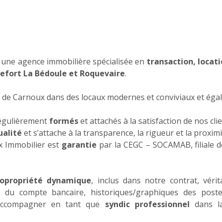
 une agence immobilière spécialisée en
transaction, locat
uefort La Bédoule et Roquevaire
.
de Carnoux dans des locaux modernes et conviviaux et égale
égulièrement
formés
et attachés à la satisfaction de nos cli
ualité
et s’attache à la transparence, la rigueur et la proximi
x Immobilier est
garantie
par la CEGC – SOCAMAB, filiale d
copropriété dynamique
, inclus dans notre contrat, véri
n du compte bancaire, historiques/graphiques des post
s accompagner en tant que
syndic professionnel
dans la