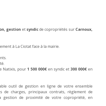
ACTUALITÉS
CONTACT
ion, gestion
et
syndic
de copropriétés sur
Carnoux,
ment à La Ciotat face à la mairie.
ents.
té.
e Natixis, pour
1 500 000€
en syndic et
300 000€
en
table outil de gestion en ligne de votre ensemble
es de charges, principaux contrats, règlement de
 gestion de proximité de votre copropriété, en