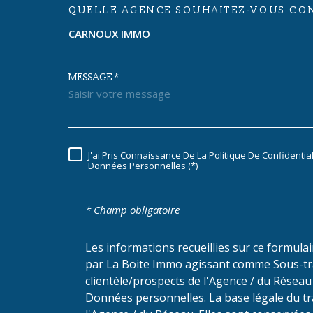
QUELLE AGENCE SOUHAITEZ-VOUS CON
TRAD_MELTEM_VORE
assistante@carnoux-immobilier.com
CARNOUX IMMO
53 boulevard du Maréchal Juin
MESSAGE *
13470
Carnoux-En-Provence
J'ai Pris Connaissance De La Politique De Confidentia
RÈGLEMENTATION
Données Personnelles (*)
* Champ obligatoire
Les informations recueillies sur ce formula
par La Boite Immo agissant comme Sous-trai
clientèle/prospects de l'Agence / du Résea
Données personnelles. La base légale du tra