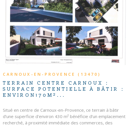
VOIR LE BIEN
CARNOUX-EN-PROVENCE (13470)
TERRAIN CENTRE CARNOUX :
SURFACE POTENTIELLE À BÂTIR :
ENVIRON170M²...
Situé en centre de Carnoux-en-Provence, ce terrain à bâtir
d’une superficie d'environ 430 m² bénéficie d’un emplacement
recherché, à proximité immédiate des commerces, des
écoles et des commodités. Implanté dans un environnement