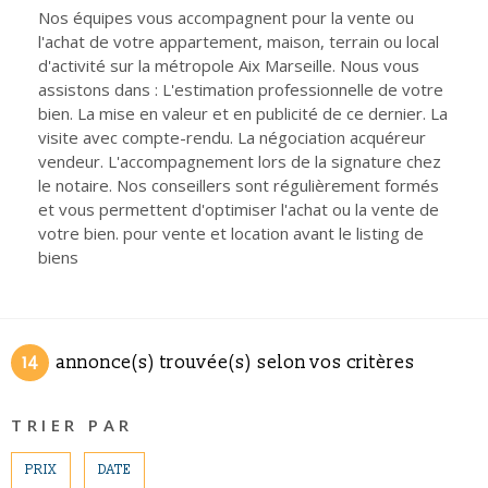
CONTACT
Nos équipes vous accompagnent pour la vente ou
Pièces
l'achat de votre appartement, maison, terrain ou local
RECHERCHER
PIÈCES
d'activité sur la métropole Aix Marseille. Nous vous
assistons dans : L'estimation professionnelle de votre
RÉFÉRENCE
bien. La mise en valeur et en publicité de ce dernier. La
visite avec compte-rendu. La négociation acquéreur
vendeur. L'accompagnement lors de la signature chez
le notaire. Nos conseillers sont régulièrement formés
CRITÈRES SUPPLÉMENTAIRES
et vous permettent d'optimiser l'achat ou la vente de
Piscine
Parking
votre bien. pour vente et location avant le listing de
Terrasse
biens
14
annonce(s) trouvée(s) selon vos critères
TRIER PAR
PRIX
DATE