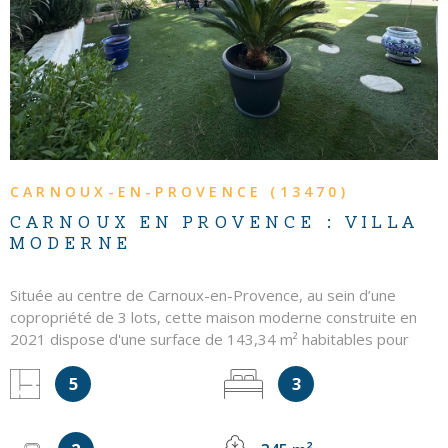
VOIR LE BIEN
CARNOUX-EN-PROVENCE (13470)
CARNOUX EN PROVENCE : VILLA
MODERNE
Située au centre de Carnoux-en-Provence, au sein d’une
copropriété de 3 lots, cette maison moderne construite en
2021 dispose d'une surface de 143,34 m² habitables pour
117,32 m² Loi Carrez. Elle présente des prestations récentes
5
3
et de beaux volumes répartis sur plusieurs niveaux. Le rez-
de-chaussée se compose d’une pièce de vie avec cuisine
ouverte, d'une véranda donnant sur un jardin privatif, d'une