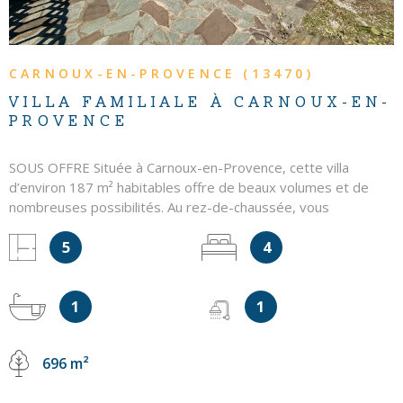
CARNOUX-EN-PROVENCE (13470)
VILLA FAMILIALE À CARNOUX-EN-
PROVENCE
SOUS OFFRE Située à Carnoux-en-Provence, cette villa
d’environ 187 m² habitables offre de beaux volumes et de
nombreuses possibilités. Au rez-de-chaussée, vous
découvrirez une entrée, une cuisine indépendante, un séjour
5
4
lumineux ouvrant sur une terrasse exposée Est. Ce niveau
comprend également une salle d’eau, un WC indépendant et
trois chambres. Un atelier ainsi qu’un petit studio complètent
1
1
cet espace. En rez-de-jardin, un appartement de type T2
indépendant se compose d’une véranda, d’un séjour avec
cuisine, d’une chambre et d’une salle de bains. Le tout est
696 m²
implanté sur une parcelle d’environ 696 m², offrant un
agréable extérieur à aménager selon vos envies.