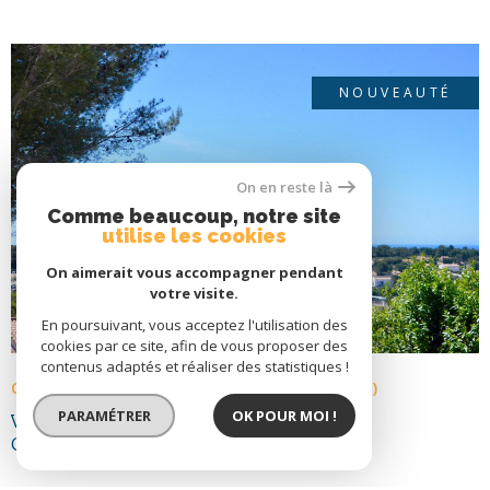
conviviaux, une cuisine d’été a été aménagée sous un
magnifique chêne truffier. Un bien rare à visiter sans tarder,
offrant de nombreuses possibilités d’aménagement dans un
cadre exceptionnel. Taxe Fonciéres : 1021€ Zone soumise à
NOUVEAUTÉ
une obligation légale de débroussaillement. Les informations
sur les risques auxquels ce bien est exposé sont disponibles
sur le site Géorisques
On en reste là
VOIR LE BIEN
Comme beaucoup, notre site
utilise les cookies
On aimerait vous accompagner pendant
votre visite.
En poursuivant, vous acceptez l'utilisation des
cookies par ce site, afin de vous proposer des
contenus adaptés et réaliser des statistiques !
CARNOUX-EN-PROVENCE (13470)
PARAMÉTRER
OK POUR MOI !
VILLA - VUE MER & CAP
CANAILLE