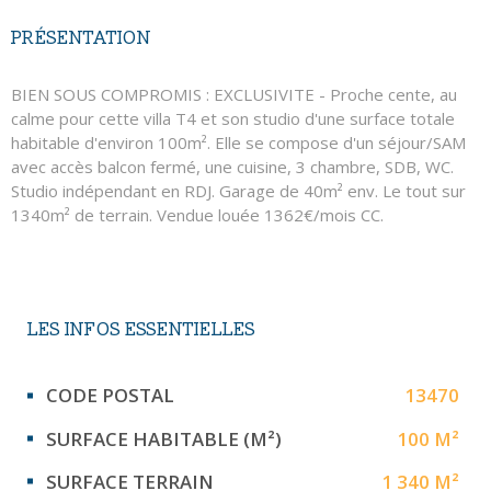
PRÉSENTATION
BIEN SOUS COMPROMIS : EXCLUSIVITE - Proche cente, au
calme pour cette villa T4 et son studio d'une surface totale
habitable d'environ 100m². Elle se compose d'un séjour/SAM
avec accès balcon fermé, une cuisine, 3 chambre, SDB, WC.
Studio indépendant en RDJ. Garage de 40m² env. Le tout sur
1340m² de terrain. Vendue louée 1362€/mois CC.
LES INFOS
ESSENTIELLES
Caractérisque
Valeurs
CODE POSTAL
13470
SURFACE HABITABLE (M²)
100 M²
SURFACE TERRAIN
1 340 M²