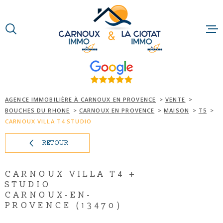
Aller
Aller
Aller
Aller
à
à
au
au
:
la
menu
contenu
VOTRE
recherche
principal
RECHERCHE
ACCUEIL
TYPE
D'OFFRE
QUI SOMMES-N
ACHETER
AGENCE IMMOBILIÈRE À CARNOUX EN PROVENCE
VENTE
BOUCHES DU RHONE
CARNOUX EN PROVENCE
MAISON
T5
TYPE
NOTRE RAISON
DE
CARNOUX VILLA T4 STUDIO
TYPE DE BIEN
BIEN
RETOUR
NOS MÉTIERS
VILLE
NOS PARTENAI
CARNOUX VILLA T4 +
Budget
STUDIO
BUDGET
CARNOUX-EN-
ACTUALITÉS
PROVENCE (13470)
RECHERCHER