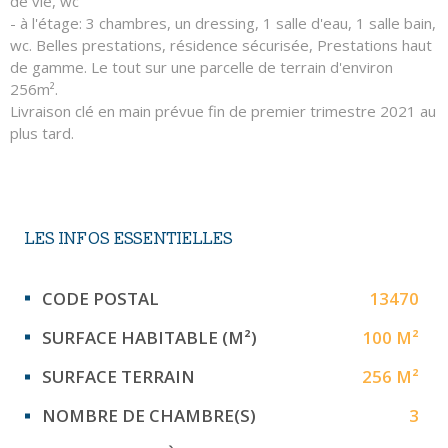
de vie, wc
- à l'étage: 3 chambres, un dressing, 1 salle d'eau, 1 salle bain,
wc. Belles prestations, résidence sécurisée, Prestations haut
de gamme. Le tout sur une parcelle de terrain d'environ
256m².
Livraison clé en main prévue fin de premier trimestre 2021 au
plus tard.
LES INFOS
ESSENTIELLES
Caractérisque
Valeurs
CODE POSTAL
13470
SURFACE HABITABLE (M²)
100 M²
SURFACE TERRAIN
256 M²
NOMBRE DE CHAMBRE(S)
3