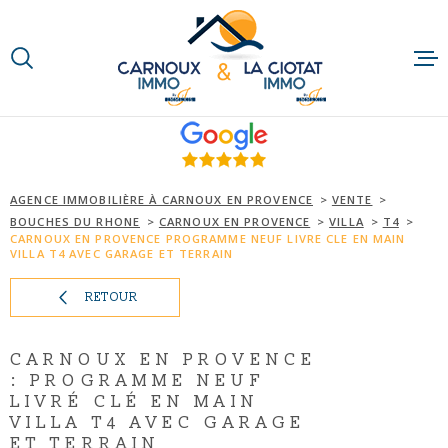
Aller
Aller
Aller
Aller
à
à
au
au
:
la
menu
contenu
VOTRE
recherche
principal
RECHERCHE
ACCUEIL
TYPE
D'OFFRE
QUI SOMMES-N
ACHETER
AGENCE IMMOBILIÈRE À CARNOUX EN PROVENCE
VENTE
BOUCHES DU RHONE
CARNOUX EN PROVENCE
VILLA
T4
TYPE
NOTRE RAISON
CARNOUX EN PROVENCE PROGRAMME NEUF LIVRE CLE EN MAIN
DE
TYPE DE BIEN
VILLA T4 AVEC GARAGE ET TERRAIN
BIEN
NOS MÉTIERS
VILLE
RETOUR
NOS PARTENAI
CARNOUX EN PROVENCE
Budget
BUDGET
: PROGRAMME NEUF
ACTUALITÉS
LIVRÉ CLÉ EN MAIN
VILLA T4 AVEC GARAGE
ET TERRAIN
RECHERCHER