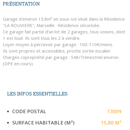
PRÉSENTATION
Garage d'environ 15.8m² en sous-sol situé dans la Résidence
"LA ROUVIERE", Marseille : Résidence sécurisée.
Ce garage fait partie d'un lot de 2 garages, tous voisins, dont
1 est loué. Ils sont tous les 2 à vendre.
Loyer moyen à percevoir par garage : 100-110€/mens.
Ils sont propres et accessibles, proche sortie escalier.
Charges copropriété par garage : 54€/Trimestriel environ.
(DPE en cours)
LES INFOS
ESSENTIELLES
Caractérisque
Valeurs
CODE POSTAL
13009
SURFACE HABITABLE (M²)
15,80 M²