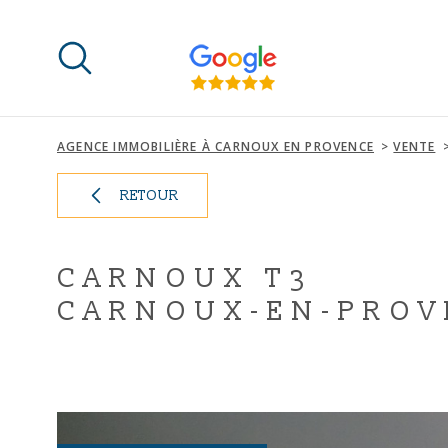
Aller
Aller
Aller
Aller
à
à
au
au
:
la
menu
contenu
recherche
principal
AGENCE IMMOBILIÈRE À CARNOUX EN PROVENCE
VENTE
RETOUR
CARNOUX T3
CARNOUX-EN-PROVE