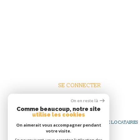
SE CONNECTER
On en reste là
ESPACE TRANSACTIONS
Comme beaucoup, notre site
ESPACE COPROPRIÉTAIRES
utilise les cookies
ESPACE CLIENTS GÉRÉS
ESPACE LOCATAIRES
On aimerait vous accompagner pendant
votre visite.